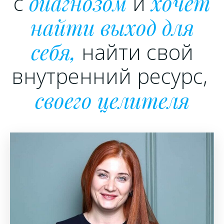
с
диагнозом
и
хочет
найти выход для
себя,
найти свой
внутренний ресурс,
своего целителя