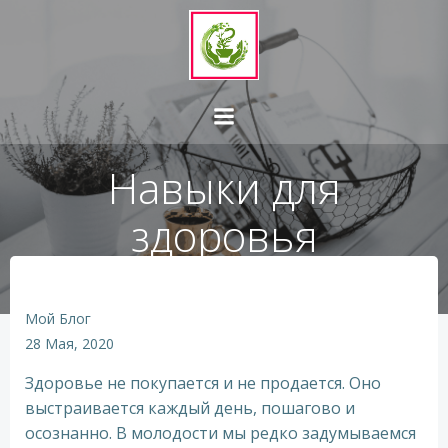
Перейти
к
содержимому
Навыки для
здоровья
Мой Блог
28 Мая, 2020
Здоровье не покупается и не продается. Оно
выстраивается каждый день, пошагово и
осознанно. В молодости мы редко задумываемся