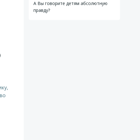
А Вы говорите детям абсолютную
правду?
)
ику,
тво